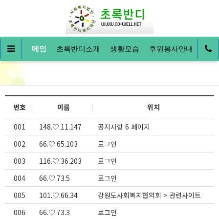
메인
초록반디소개
생활모습
후원봉사안내
커뮤
Connect
번호
이름
위치
001
148.♡.11.147
공지사항 6 페이지
002
66.♡.65.103
로그인
003
116.♡.36.203
로그인
004
66.♡.73.5
로그인
005
101.♡.66.34
강원도사회복지협의회 > 관련사이트
006
66.♡.73.3
로그인