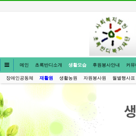
메인
초록반디소개
생활모습
후원봉사안내
커뮤
장애인공동체
재활원
생활농원
자원봉사원
월별행사표