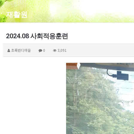
재활원
2024.08 사회적응훈련
초록반디마을
0
3,091